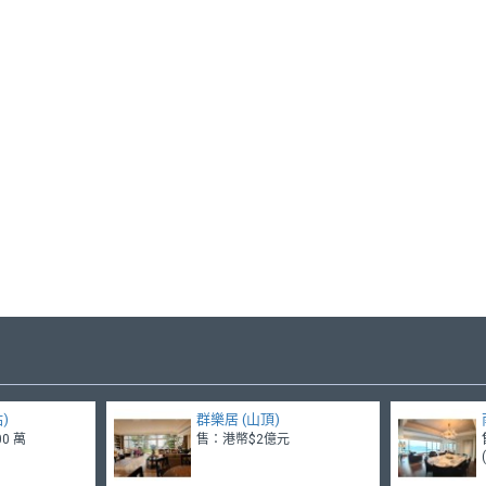
)
群樂居 (山頂)
0 萬
售：港幣$2億元