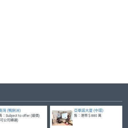
南灣 (鴨脷洲)
亞畢諾大廈 (中環)
售：Subject to offer (議價)
售：港幣＄880 萬
(可公司轉讓)