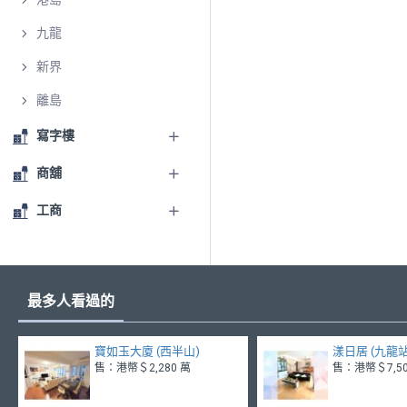
九龍
新界
離島
寫字樓
商舖
工商
最多人看過的
寶如玉大廈 (西半山)
漾日居 (九龍站
售：港幣＄2,280 萬
售：港幣＄7,50