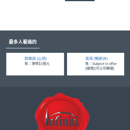
最多人看過的
群樂居 (山頂)
南灣 (鴨脷洲)
售：港幣$2億元
售：Subject to offer
(議價)(可公司轉讓)