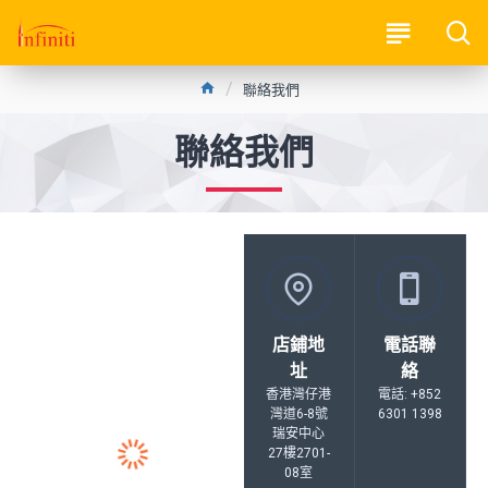
聯絡我們
聯絡我們
店鋪地
電話聯
址
絡
香港灣仔港
電話: +852
灣道6-8號
6301 1398
瑞安中心
27樓2701-
08室