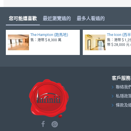
您可能還喜歡
最近瀏覽過的
最多人看過的
The Hampton (跑馬地)
The Icon (西
售：港幣＄8,300 萬
售：港幣＄1,25
幣＄28,000 元
客戶服務
聯絡我
私隱政
條款及