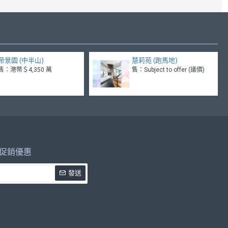
帝景園 (中半山)
慧莉苑 (跑馬地)
售：港幣＄4,350 萬
售：Subject to offer (議價)
促銷優惠
發送