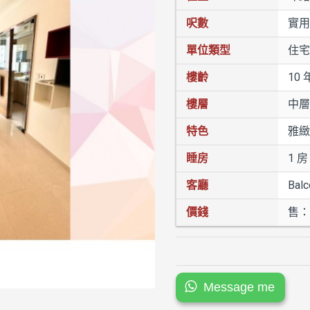
呎數
實用
單位類型
住宅
樓齡
10 
樓層
中層
特色
雅緻
睡房
1 房
客廳
Balc
價錢
售：
Message me