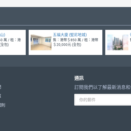
半山)
五福大廈 (堅尼地城)
0 萬 / 租：港
售：港幣＄850 萬 / 租：港幣
 (全包)
＄20,000元 (全包)
通訊
們
訂閱我們以了解最新消息和
策
細則