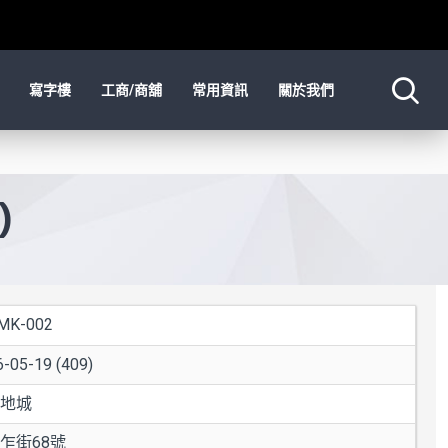
寫字樓
工商/商舖
常用資訊
關於我們
)
IMK-002
-05-19 (409)
地城
乍街68號