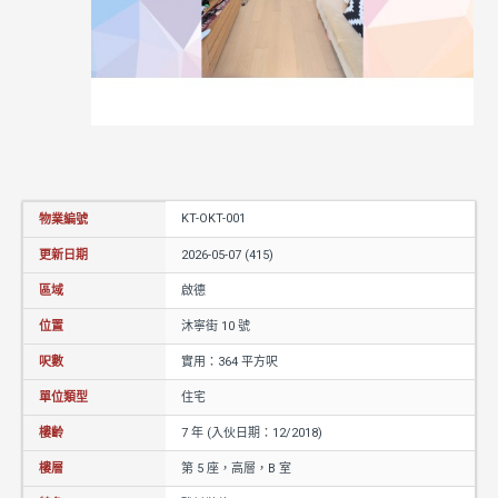
KT-OKT-001
物業編號
更新日期
2026-05-07 (415)
區域
啟德
位置
沐寧街 10 號
呎數
實用：364 平方呎
單位類型
住宅
樓齡
7 年 (入伙日期：12/2018)
樓層
第 5 座，高層，B 室