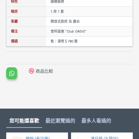
特色
雅緻裝修
睡房
1 房 1 套
客廳
開放式廚房 及 露台
備注
會所設施 “Club OASIS”
價錢
售：港幣＄780 萬
商品比較
您可能還喜歡
最近瀏覽過的
最多人看過的
曉悅 (長沙灣)
漾日居 (九龍站)