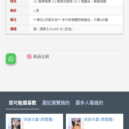
特色
(1) 裝修精美 (2) 開放式廚房 (3) 2 個露台，開揚景觀
睡房
1 房
備注
**單位5月尾交吉** 步行到港鐵西營盤站，只需4分鐘
價錢
租：港幣＄24,000 元 (全包)
商品比較
您可能還喜歡
最近瀏覽過的
最多人看過的
兆安大廈 (西營盤)
兆安大廈 (西營盤)