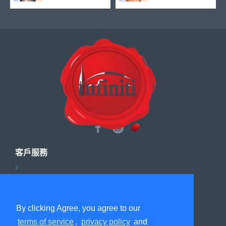
客戶服務
By clicking Agree, you agree to our
通訊
terms of service
,
privacy policy
and