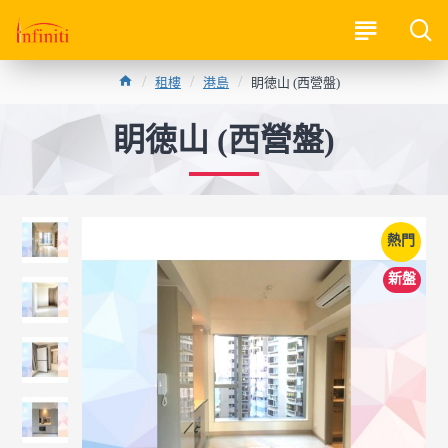
租樓
港島
眀徳山 (西營盤)
眀徳山 (西營盤)
熱門
新盤