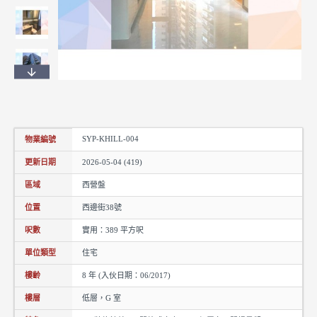
SYP-KHILL-004
物業編號
更新日期
2026-05-04 (419)
區域
西營盤
位置
西邊街38號
呎數
實用：389 平方呎
單位類型
住宅
樓齡
8 年 (入伙日期：06/2017)
樓層
低層，G 室